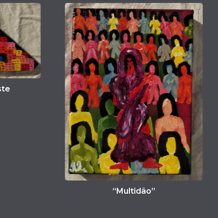
“Peso do tentar”
“Multidão”