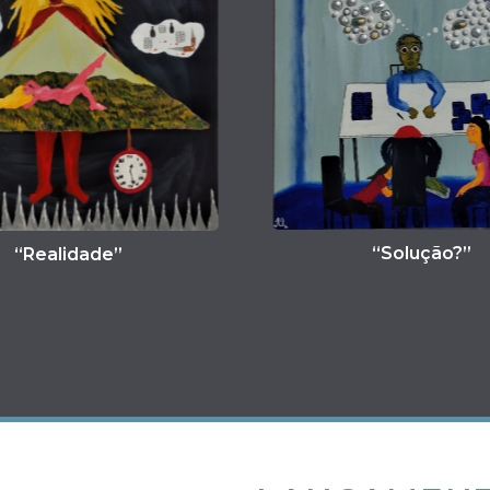
“Solução?”
“Emoç
RECEBA OS