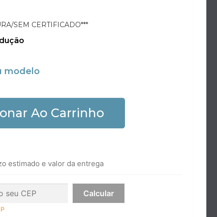
RA/SEM CERTIFICADO***
odução
u modelo
ionar Ao Carrinho
zo estimado e valor da entrega
EP