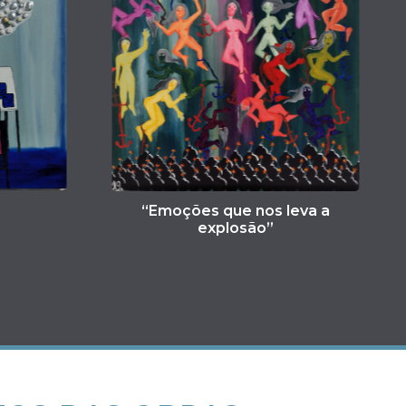
ões que nos leva a
“Portas dos destino
explosão”