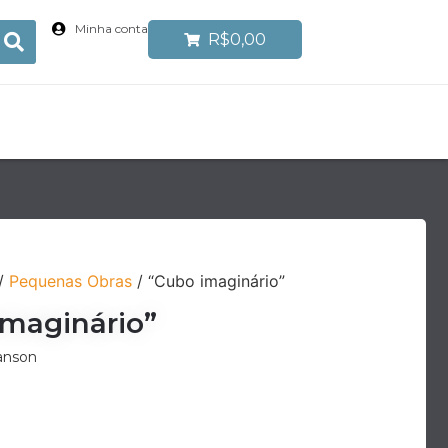
Minha conta
R$0,00
/
Pequenas Obras
/ “Cubo imaginário”
Imaginário”
canson