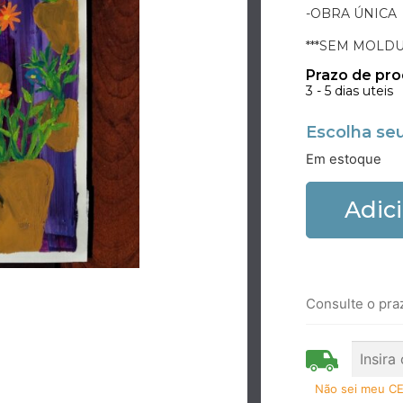
-OBRA ÚNICA
***SEM MOLDU
Prazo de pr
3 - 5 dias uteis
Escolha se
Em estoque
Adic
Consulte o pra
Não sei meu C