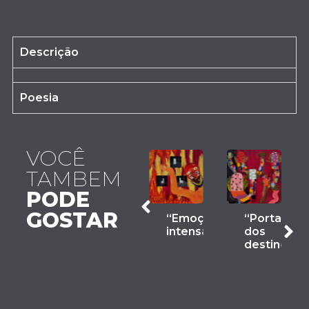
Descrição
Poesia
VOCÊ
TAMBEM
PODE
GOSTAR
“Sentir”
“Emoções
“Portas
intensas”
dos
“Cabeça
R$
9.018,32
destinos”
Quente”
R$
2.880,00