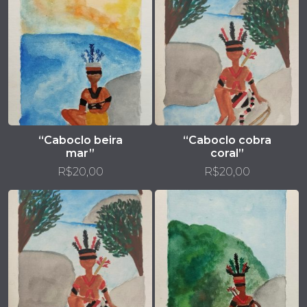
“Caboclo beira
“Caboclo cobra
mar”
coral”
R$
20,00
R$
20,00