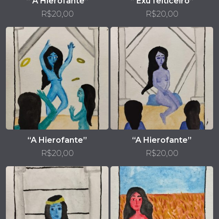
” A Hierofante”
” Exu feiticeiro”
R$
20,00
R$
20,00
“A Hierofante”
“A Hierofante”
R$
20,00
R$
20,00