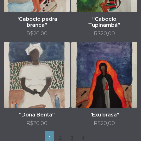
“Caboclo pedra
“Caboclo
branca”
Tupinambá”
R$
20,00
R$
20,00
“Dona Benta”
“Exu brasa”
R$
20,00
R$
20,00
1
2
3
4