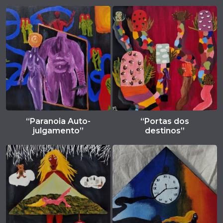
“Paranoia Auto-
“Portas dos
julgamento”
destinos”