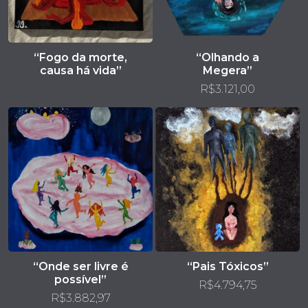
“Fogo da morte,
“Olhando a
causa há vida”
Megera”
R$
3.121,00
“Onde ser livre é
“Pais Tóxicos”
possível”
R$
4.794,75
R$
3.882,97