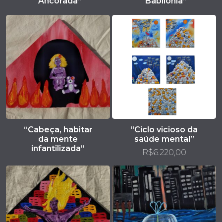
“Ancorada”
“Babilônia”
“Cabeça, habitar
“Ciclo vicioso da
da mente
saúde mental”
infantilizada”
R$
6.220,00