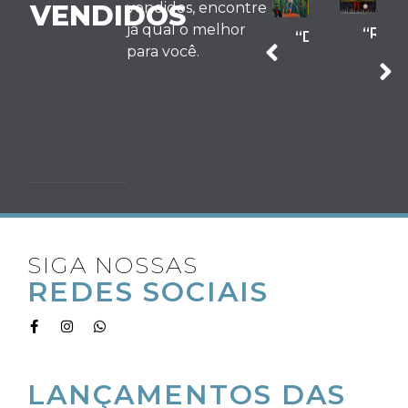
VENDIDOS
vendidos, encontre
“Relógio
já qual o melhor
“Ciclo
“Real
“DominaMENT
Sugante”
“Dominada
vicioso
para você.
pela
da
Fúria”
saúde
mental”
R$
6.220,00
SIGA NOSSAS
REDES SOCIAIS
RECEBA OS
LANÇAMENTOS DAS