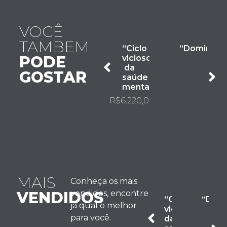
VOCÊ
TAMBEM
“Ciclo
“DominaM
PODE
vicioso
da
GOSTAR
saúde
mental”
R$
6.220,00
MAIS
Conheça os mais
VENDIDOS
vendidos, encontre
“Ciclo
“Dom
já qual o melhor
vicioso
para você.
da